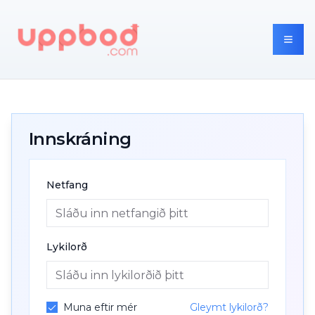
Innskráning
Netfang
Lykilorð
Muna eftir mér
Gleymt lykilorð?