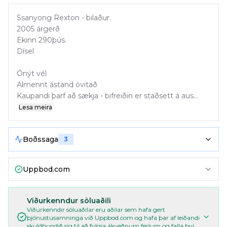
Ssanyong Rexton - bilaður.
2005 árgerð
Ekinn 290þús.
Dísel
Ónýt vél
Almennt ástand óvitað
Kaupandi þarf að sækja - bifreiðin er staðsett á aus...
Lesa meira
Boðssaga
3
Uppbod.com
Viðurkenndur söluaðili
Viðurkenndir söluaðilar eru aðilar sem hafa gert
þjónustusamninga við Uppbod.com og hafa þar af leiðandi
skuldbundið sig til að fylgja ákveðnum ferlum og falla því