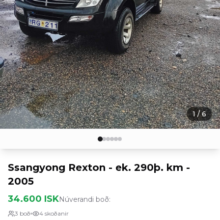
1
/
6
Ssangyong Rexton - ek. 290þ. km -
2005
34.600 ISK
Núverandi boð:
3
boð
4
skoðanir