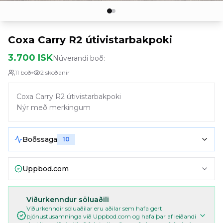
Coxa Carry R2 útivistarbakpoki
3.700 ISK
Núverandi boð:
11
boð
2
skoðanir
Coxa Carry R2 útivistarbakpoki
Nýr með merkingum
Boðssaga
10
Uppbod.com
Viðurkenndur söluaðili
Viðurkenndir söluaðilar eru aðilar sem hafa gert
þjónustusamninga við Uppbod.com og hafa þar af leiðandi