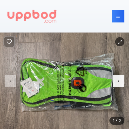
1
/
2