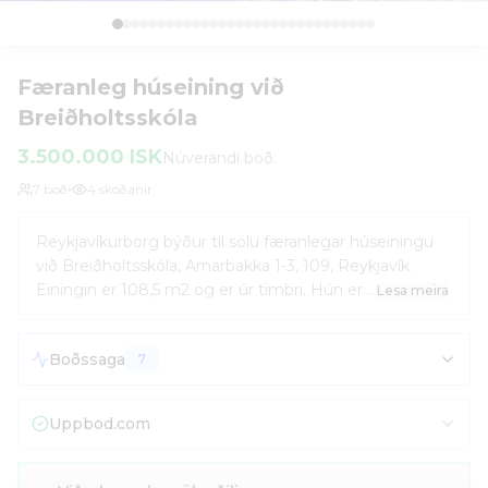
Færanleg húseining við
Breiðholtsskóla
3.500.000 ISK
Núverandi boð:
7
boð
4
skoðanir
Reykjavíkurborg býður til sölu færanlegar húseiningu
við Breiðholtsskóla, Arnarbakka 1-3, 109, Reykjavík.
Einingin er 108,5 m2 og er úr timbri. Hún er...
Lesa meira
Boðssaga
7
Uppbod.com