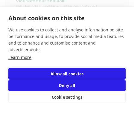
Viðurkenndur söluaðili
Viðurkenndir söluaðilar eru aðilar sem hafa gert
þjónustusamninga við Uppbod.com og hafa þar af leiðandi
skuldbundið sig til að fylgja ákveðnum ferlum og falla því
About cookies on this site
undir gæðastaðla Uppbod.com
We use cookies to collect and analyse information on site
performance and usage, to provide social media features
Mikilvægar upplýsingar og fyrirvarar
and to enhance and customise content and
advertisements.
Learn more
Allow all cookies
Deny all
Lágmarksverð náð
Cookie settings
Uppboð lokið