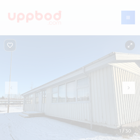
1
/
30