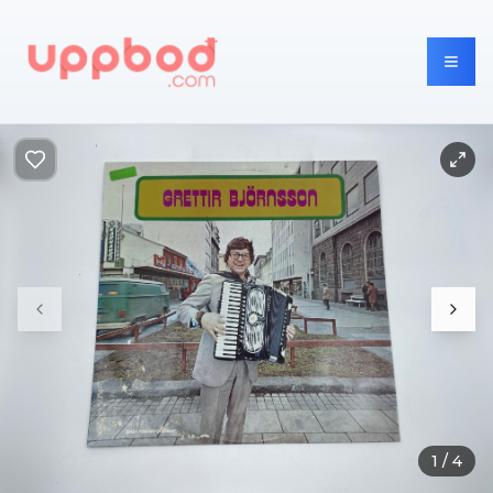
1
/
4