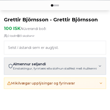
Grettir Björnsson - Grettir Björnsson
100 ISK
Núverandi boð:
0
boð
3
skoðanir
Selst í ástandi sem er auglýst.
Almennur seljandi
Einstaklingur, fyrirtæki eða stofnun staðfest með Auðkenni
Mikilvægar upplýsingar og fyrirvarar